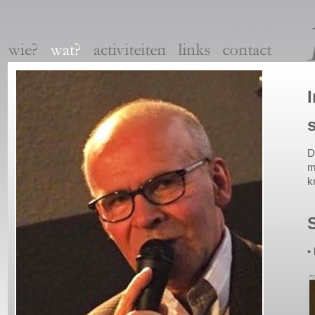
D
m
k
•