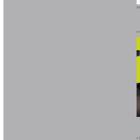
te
•
•