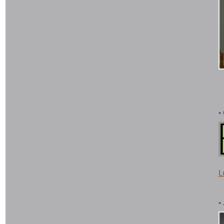
•
L
•