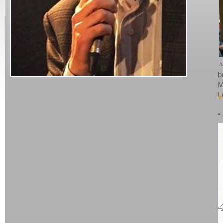
f
b
M
L
•