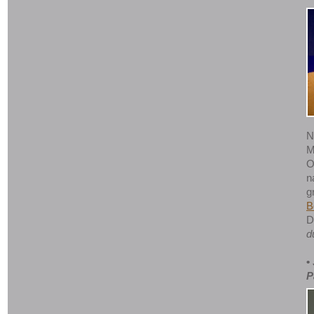
N
M
O
n
g
B
D
du
•
P