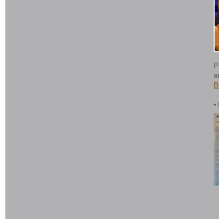
P
a
B
•